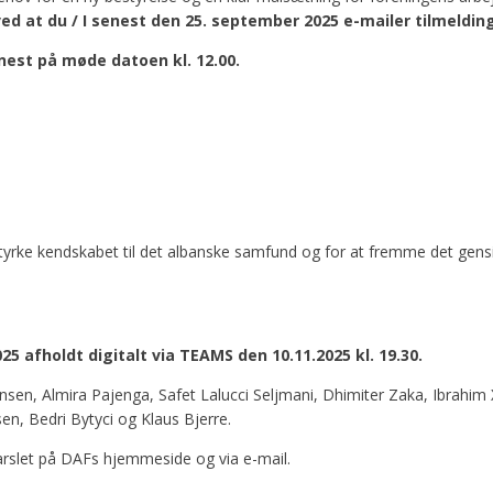
ed at du / I senest den 25. september 2025 e-mailer tilmeldin
enest på møde datoen kl. 12.00.
styrke kendskabet til det albanske samfund og for at fremme det gens
5 afholdt digitalt via TEAMS den 10.11.2025 kl. 19.30.
ensen, Almira Pajenga, Safet Lalucci Seljmani, Dhimiter Zaka, Ibrahi
n, Bedri Bytyci og Klaus Bjerre.
arslet på DAFs hjemmeside og via e-mail.