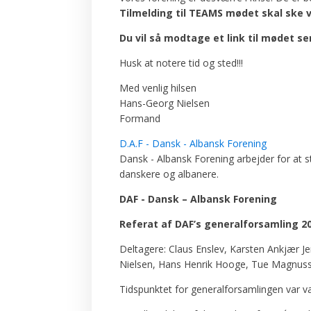
Tilmelding til TEAMS mødet skal ske v
Du vil så modtage et link til mødet s
Husk at notere tid og sted!!!
Med venlig hilsen
Hans-Georg Nielsen
Formand
D.A.F - Dansk - Albansk Forening
Dansk - Albansk Forening arbejder for at 
danskere og albanere.
DAF - Dansk – Albansk Forening
Referat af DAF’s generalforsamling 202
Deltagere: Claus Enslev, Karsten Ankjær J
Nielsen, Hans Henrik Hooge, Tue Magnusse
Tidspunktet for generalforsamlingen var v