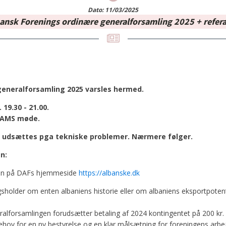
Dato:
11/03/2025
ansk Forenings ordinære generalforsamling 2025 + refer
generalforsamling 2025 varsles
hermed.
19.30 - 21.00.
TEAMS møde.
 udsættes pga tekniske problemer. Nærmere følger.
n:
en på DAFs hjemmeside
https://albanske.dk
ægsholder om enten albaniens historie eller om albaniens eksportpotent
lforsamlingen forudsætter betaling af 2024 kontingentet på 200 kr.
behov for en ny bestyrelse og en klar målsætning for foreningens arbe