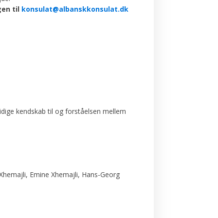
gen til
konsulat@albanskkonsulat.dk
idige kendskab til og forståelsen mellem
m Xhemajli, Emine Xhemajli, Hans-Georg