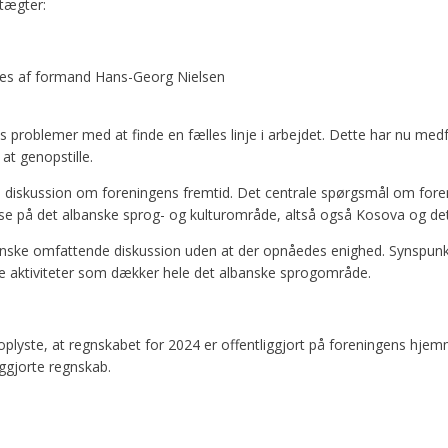
tægter:
oges af formand Hans-Georg Nielsen
problemer med at finde en fælles linje i arbejdet. Dette har nu med
at genopstille.
 diskussion om foreningens fremtid. Det centrale spørgsmål om fore
atse på det albanske sprog- og kulturområde, altså også Kosova og d
nske omfattende diskussion uden at der opnåedes enighed. Synspunk
elle aktiviteter som dækker hele det albanske sprogområde.
plyste, at regnskabet for 2024 er offentliggjort på foreningens hje
iggjorte regnskab.