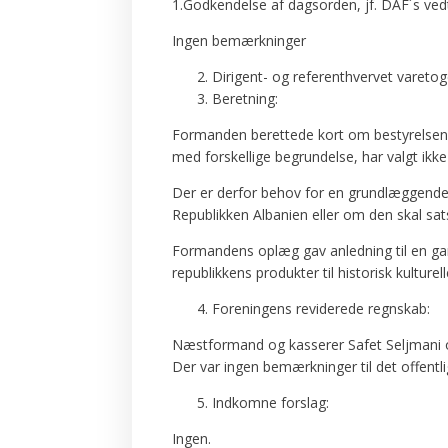
1.Godkendelse af dagsorden, jf. DAF´s ved
Ingen bemærkninger
Dirigent- og referenthvervet varet
Beretning:
Formanden berettede kort om bestyrelsens 
med forskellige begrundelse, har valgt ikke 
Der er derfor behov for en grundlæggende
Republikken Albanien eller om den skal s
Formandens oplæg gav anledning til en ga
republikkens produkter til historisk kultur
Foreningens reviderede regnskab:
Næstformand og kasserer Safet Seljmani o
Der var ingen bemærkninger til det offentl
Indkomne forslag:
Ingen.