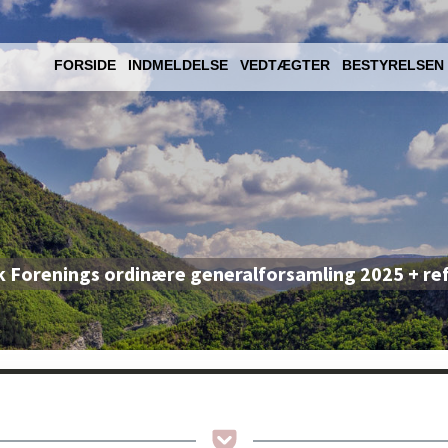
FORSIDE
INDMELDELSE
VEDTÆGTER
BESTYRELSEN
k Forenings ordinære generalforsamling 2025 + re