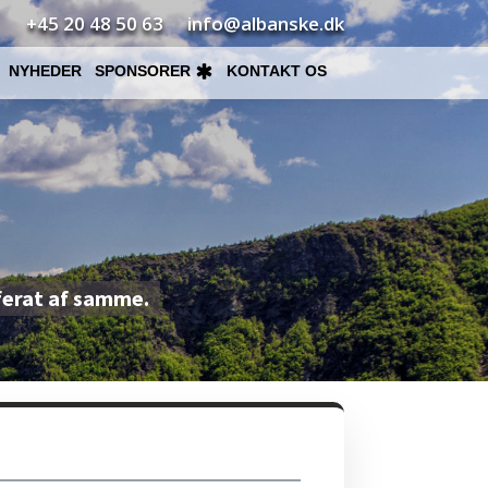
+45 20 48 50 63
info@albanske.dk
NYHEDER
SPONSORER
KONTAKT OS
ferat af samme.