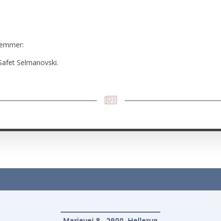
lemmer:
Safet Selmanovski.
Marievej 8, 2900 Hellerup