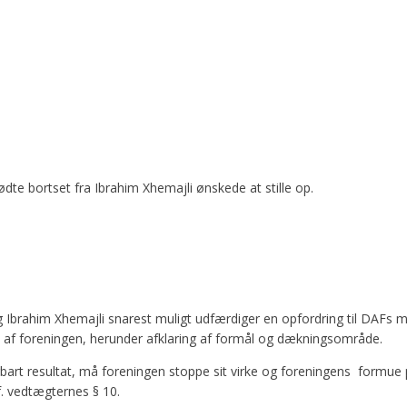
dte bortset fra Ibrahim Xhemajli ønskede at stille op.
 Ibrahim Xhemajli snarest muligt udfærdiger en opfordring til DAFs
rt af foreningen, herunder afklaring af formål og dækningsområde.
gbart resultat, må foreningen stoppe sit virke og foreningens formue p
f. vedtægternes § 10.