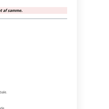
at af samme.
iale.
jde.